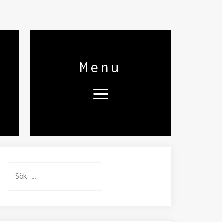
Menu
Sök
efter: