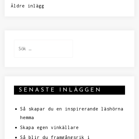
Inläggsnavigering
Äldre inlägg
Sök
efter:
SENASTE INLÄGGEN
Så skapar du en inspirerande läshörna
hemma
Skapa egen vinkällare
Så blir du framgångsrik i